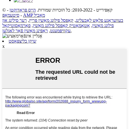
© קאַפּירייט - 2010-2022: כל הזכויות שמורות.
הייס פּראָדוקטן
-
AMP מאָביל
-
סיטעמאַפּ
בעוועראַגע פלאַש לאַבעלינג
,
קאַפּסל פילונג מאַשין פּרייַז
,
רער סילינג און
פילונג מאַשין
,
אָטאַמאַטיק קאַפּסל פילונג מאַשין
,
פאַרמאַסוטיקאַל
,
עקוויפּמענט
,
ראַפּינג מאַשין פֿאַר לאגלען
שיקן בליצפּאָסט
x