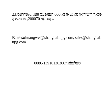
אַדרעס:
23rd פלאָר דזשידיאַן מאַנשאַן נאָ.600 הענגפענג וועג,
שאַנגהאַי 200070, פּרטשינאַ
sales@shanghai-
,
huangwei@shanghai-upg.com
E- בריוו:
upg.com
טעלעפֿאָן:
0086-13916136366