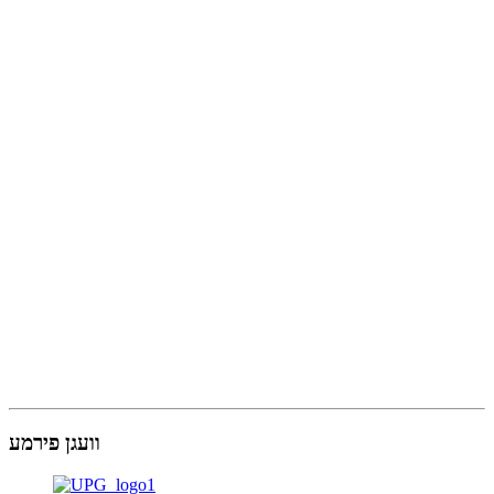
וועגן פירמע