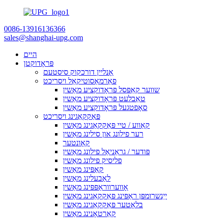
0086-13916136366
sales@shanghai-upg.com
היים
פּראָדוקטן
אָנליין דורכקוק סיסטעם
פאַרמאַסוטיקאַל ויסריכט
שווער קאַפּסל פּראָדוקציע מאַשין
טאַבלעט פּראָדוקציע מאַשין
סאָפטגעל פּראָדוקציע מאַשין
פּאַקקאַגינג ויסריכט
קאַווע / טיי פּאַקקאַגינג מאַשין
רער פילונג און סילינג מאַשין
קאָונטער
פּודער / גראַניאַל פילונג מאַשין
פליסיק פילונג מאַשין
קאַפּינג מאַשין
לאַבעלינג מאַשין
אָווערווראַפּפּינג מאַשין
ייַנשרומפּן ראַפּינג פּאַקקאַגינג מאַשין
בלאָטער פּאַקקאַגינג מאַשין
קאַרטאָנינג מאַשין