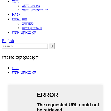
נייַעס
פירמע נייַעס
אינדוסטריע נייַעס
FAQ
וועגן אונדז
סערוויס
פאַבריק רייַזע
קאָנטאַקט אונדז
English
קאָנטאַקט אונדז
היים
קאָנטאַקט אונדז