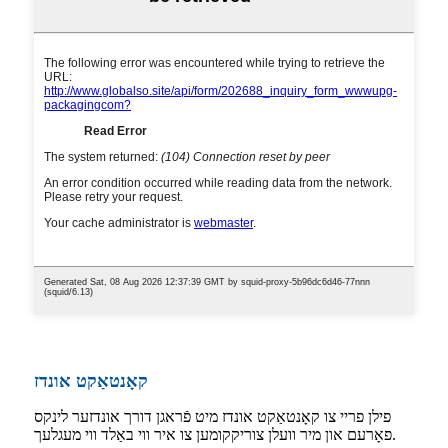
קאָנטאַקט אונדז
פילן פריי צו קאָנטאַקט אונדז מיט פֿראגן דורך אונדזער לינקס
פאָרעם און מיר וועלן צוריקקומען צו איר ווי באַלד ווי מעגלעך.