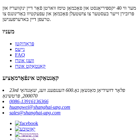
מער ווי 40 יקספּיריאַנסט און פאַכמאַן טימז ווארטן פֿאַר דיין ינקוועריז און
פּרובירן זייער בעסטער צו צושטעלן פאַכמאַן און עפעקטיוו באַדינונגס צו
טרעפן דיין באדערפענישן.
מעניו
פּראָדוקטן
נייַעס
FAQ
וועגן אונדז
קאָנטאַקט אונדז
קאָנטאַקט אינפֿאָרמאַציע
23rd פלאָר דזשידיאַן מאַנשאַן נאָ.600 הענגפענג וועג, שאַנגהאַי
200070, פּרטשינאַ
0086-13916136366
huangwei@shanghai-upg.com
sales@shanghai-upg.com